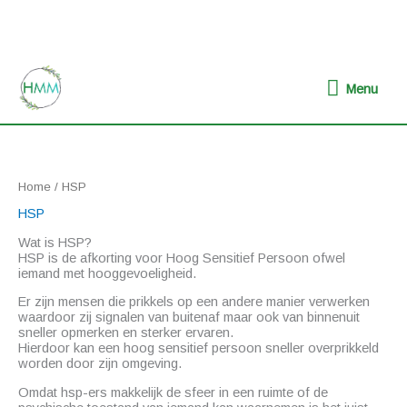
Ga
naar
de
inhoud
Menu
Menu
Home
/ HSP
HSP
Wat is HSP?
HSP is de afkorting voor Hoog Sensitief Persoon ofwel
iemand met hooggevoeligheid.
Er zijn mensen die prikkels op een andere manier verwerken
waardoor zij signalen van buitenaf maar ook van binnenuit
sneller opmerken en sterker ervaren.
Hierdoor kan een hoog sensitief persoon sneller overprikkeld
worden door zijn omgeving.
Omdat hsp-ers makkelijk de sfeer in een ruimte of de