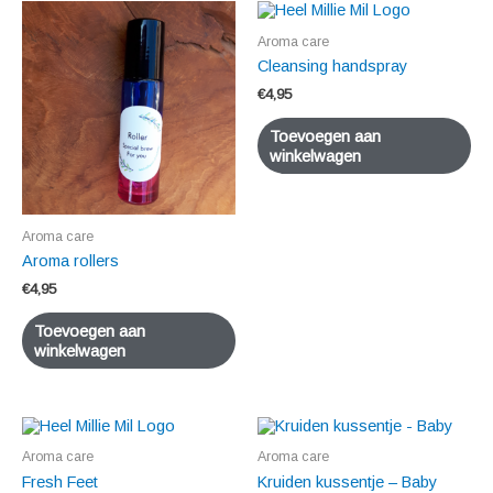
Aroma care
Cleansing handspray
€
4,95
Toevoegen aan
winkelwagen
Aroma care
Aroma rollers
€
4,95
Toevoegen aan
winkelwagen
Aroma care
Aroma care
Fresh Feet
Kruiden kussentje – Baby