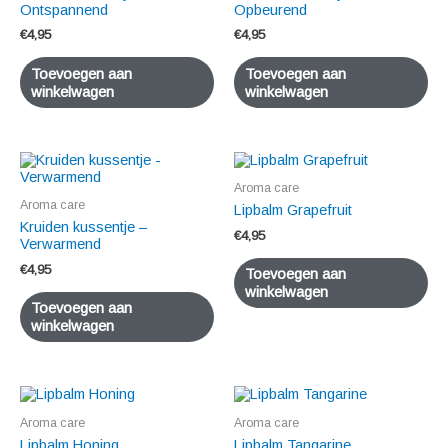
Ontspannend
Opbeurend
€
4,95
€
4,95
Toevoegen aan
Toevoegen aan
winkelwagen
winkelwagen
Aroma care
Aroma care
Lipbalm Grapefruit
Kruiden kussentje –
€
4,95
Verwarmend
€
4,95
Toevoegen aan
winkelwagen
Toevoegen aan
winkelwagen
Aroma care
Aroma care
Lipbalm Honing
Lipbalm Tangarine