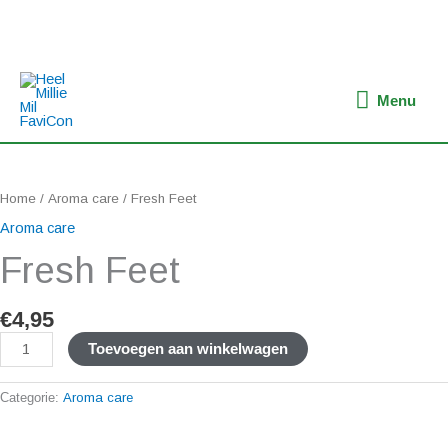
Ga
naar
de
inhoud
Menu
Menu
Fresh
Feet
aantal
Home
/
Aroma care
/ Fresh Feet
Aroma care
Fresh Feet
€
4,95
Toevoegen aan winkelwagen
Categorie:
Aroma care