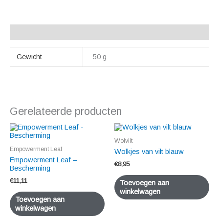
Aanvullende informatie
Gewicht
50 g
Gerelateerde producten
Wolvilt
Empowerment Leaf
Wolkjes van vilt blauw
Empowerment Leaf –
€
8,95
Bescherming
€
11,11
Toevoegen aan
winkelwagen
Toevoegen aan
winkelwagen