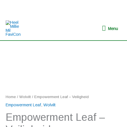
Ga
naar
de
inhoud
Menu
Menu
Empowerment
Leaf
-
Veiligheid
aantal
Home
/
Wolvilt
/ Empowerment Leaf – Veiligheid
Empowerment Leaf
,
Wolvilt
Empowerment Leaf –